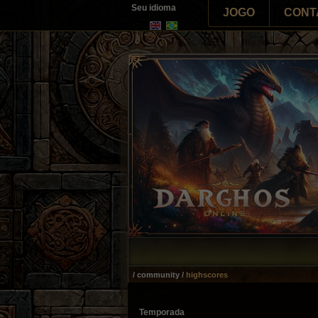
Seu idioma
JOGO
CONT
/ community /
highscores
Temporada