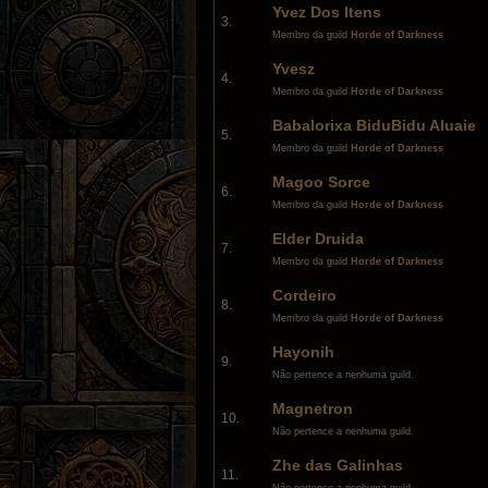
Yvez Dos Itens
3.
Membro da guild
Horde of Darkness
Yvesz
4.
Membro da guild
Horde of Darkness
Babalorixa BiduBidu Aluaie
5.
Membro da guild
Horde of Darkness
Magoo Sorce
6.
Membro da guild
Horde of Darkness
Elder Druida
7.
Membro da guild
Horde of Darkness
Cordeiro
8.
Membro da guild
Horde of Darkness
Hayonih
9.
Não pertence a nenhuma guild.
Magnetron
10.
Não pertence a nenhuma guild.
Zhe das Galinhas
11.