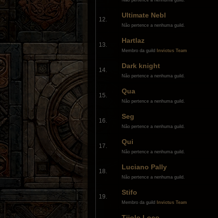
Não pertence a nenhuma guild.
Ultimate Nebl
12.
Não pertence a nenhuma guild.
Hartlaz
13.
Membro da guild
Invictus Team
Dark knight
14.
Não pertence a nenhuma guild.
Qua
15.
Não pertence a nenhuma guild.
Seg
16.
Não pertence a nenhuma guild.
Qui
17.
Não pertence a nenhuma guild.
Luciano Pally
18.
Não pertence a nenhuma guild.
Stifo
19.
Membro da guild
Invictus Team
Tijolo Loco