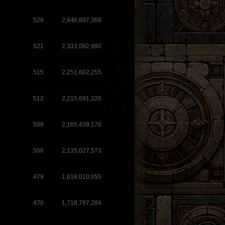
529
2,446,807,368
521
2,333,092,980
515
2,251,602,255
512
2,215,691,220
508
2,165,439,176
506
2,135,027,573
479
1,818,010,055
470
1,718,797,284