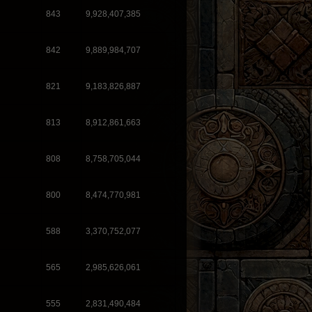
843
9,928,407,385
842
9,889,984,707
821
9,183,826,887
813
8,912,861,663
808
8,758,705,044
800
8,474,770,981
588
3,370,752,077
565
2,985,626,061
555
2,831,490,484