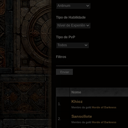
Tipo de Habilidade
Tipo de PvP
Filtros
Nome
Khioz
1.
Membro da guild
Horde of Darkness
Sanscllote
2.
Membro da guild
Horde of Darkness