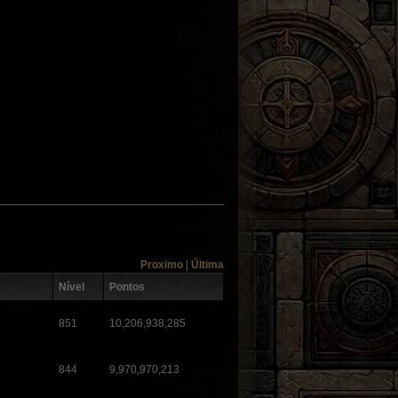
Proximo
|
Última
Nível
Pontos
851
10,206,938,285
844
9,970,970,213