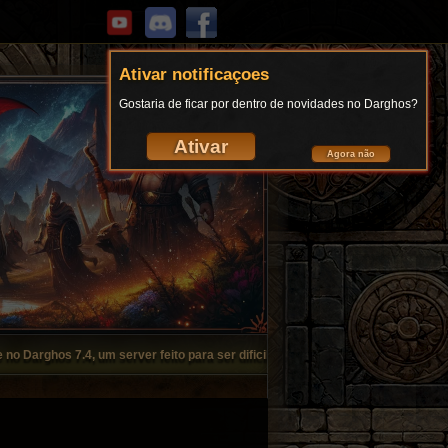
Ativar notificaçoes
Gostaria de ficar por dentro de novidades no Darghos?
Ativar
Agora não
, um server feito para ser dificil!