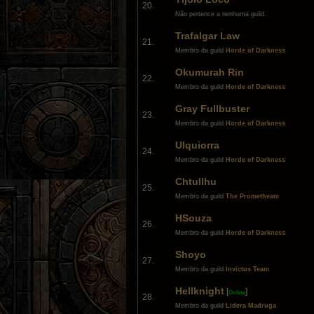
20.
Não pertence a nenhuma guild.
Trafalgar Law
21.
Membro da guild
Horde of Darkness
Okumurah Rin
22.
Membro da guild
Horde of Darkness
Gray Fullbuster
23.
Membro da guild
Horde of Darkness
Ulquiorra
24.
Membro da guild
Horde of Darkness
Chtullhu
25.
Membro da guild
The Prometheam
HSouza
26.
Membro da guild
Horde of Darkness
Shoyo
27.
Membro da guild
Invictus Team
Hellknight
[
]
Online
28.
Membro da guild
Lidera Madruga