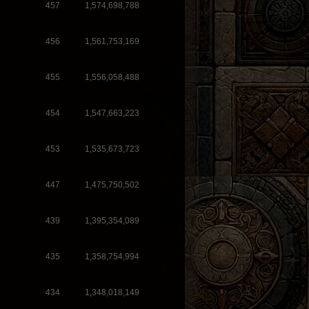
457
1,574,698,788
456
1,561,753,169
455
1,556,058,488
454
1,547,663,223
453
1,535,673,723
447
1,475,750,502
439
1,395,354,089
435
1,358,754,994
434
1,348,018,149