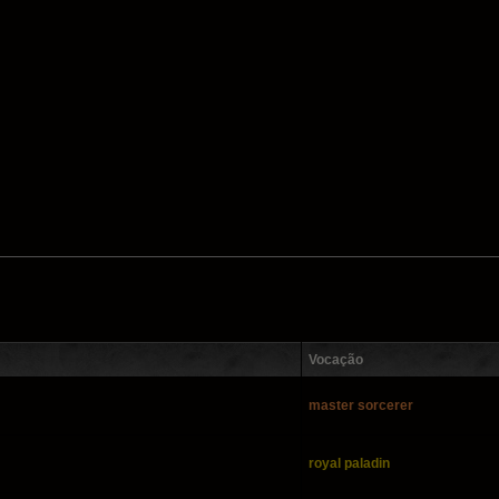
Vocação
master sorcerer
royal paladin