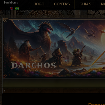
Seu idioma
JOGO
CONTAS
GUIAS
N
/